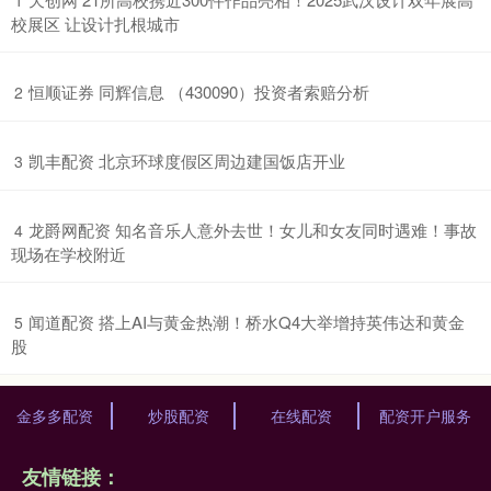
1
校展区 让设计扎根城市
​恒顺证券 同辉信息 （430090）投资者索赔分析
2
​凯丰配资 北京环球度假区周边建国饭店开业
3
​龙爵网配资 知名音乐人意外去世！女儿和女友同时遇难！事故
4
现场在学校附近
​闻道配资 搭上AI与黄金热潮！桥水Q4大举增持英伟达和黄金
5
股
金多多配资
炒股配资
在线配资
配资开户服务
友情链接：