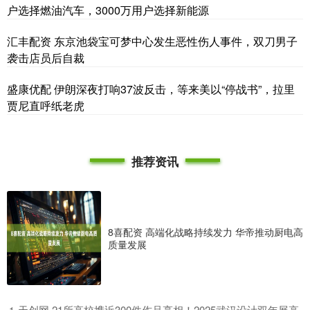
户选择燃油汽车，3000万用户选择新能源
汇丰配资 东京池袋宝可梦中心发生恶性伤人事件，双刀男子
袭击店员后自裁
盛康优配 伊朗深夜打响37波反击，等来美以“停战书”，拉里
贾尼直呼纸老虎
推荐资讯
8喜配资 高端化战略持续发力 华帝推动厨电高
质量发展
​天创网 21所高校携近300件作品亮相！2025武汉设计双年展高