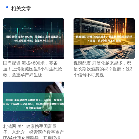
相关文章
国尚配资 海拔4800米，零备
巍巍配资 肝硬化越来越多，都
血！上海援藏医生9小时生死抢
是长期饮酒惹的祸？提醒：这3
救，危重孕产妇生还
个信号不可忽视
利鸿网 美年健康携手国富量
子、京北方，探索医疗数字资产
RWA代币化新路径，开启挖掘