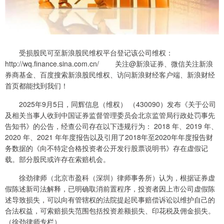
受损股民可至新浪股民维权平台登记该公司维权：
http://wq.finance.sina.com.cn/ 关注@新浪证券、微信关注新浪
券商基金、百度搜索新浪股民维权、访问新浪财经客户端、新浪财经
首页都能找到我们！
2025年9月5日，同辉信息（维权） （430090）发布《关于公司
及相关当事人收到中国证券监督管理委员会北京监管局行政处罚事先
告知书》的公告，经查公司存在以下违规行为： 2018 年、2019 年、
2020 年、2021 年年度报告以及引用了2018年至2020年年度报告财
务数据的《向不特定合格投资者公开发行股票说明书》存在虚假记
载。部分股民或许存在索赔机会。
徐劲律师（北京市盈科（深圳）律师事务所）认为，根据证券虚
假陈述新司法解释，已明确取消前置程序，投资者因上市公司虚假陈
述导致损失，可以向有管辖权的法院提起民事赔偿诉讼以维护自己的
合法权益，可索赔损失范围包括投资差额损失、印花税及佣金损失。
（徐劲律师专栏）