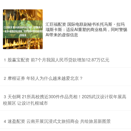
汇巨福配资 国际电联副秘书长托马斯・拉玛
瑙斯卡斯：适应AI重塑的商业格局，同时警惕
AI带来的虚假信息
​股赢宝配资 前7个月我国人民币贷款增加12.87万亿元
1
​摩根证券 年轻人为什么越来越爱北京？
2
​天创网 21所高校携近300件作品亮相！2025武汉设计双年展高
3
校展区 让设计扎根城市
​速盈配资 云南开展沉浸式文旅招商会 共绘旅居新图景
4