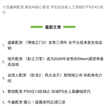
​投赢网配资 聚焦AI核心赛道 华安创业板人工智能ETF9月4日发
5
行
最新文章
盛豪配资 《博德之门3》发售三周年 全平台迎来新史低促
1、
销
瑞升配资 《影之刃零》成为2026年发售的Steam愿望单最
2、
高游戏
金猎人配资 《卧龙2：凤火连天》新情报公布 孙权角色介
3、
绍
辉煌配资 PS5仅13款独占 却成PS史上最赚钱世代
4、
牛鑫配资 暖心！援藏老同志浦江游
5、