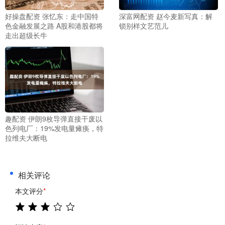
好操盘配资 张忆东：走中国特
深富网配资 赵今麦新写真：解
色金融发展之路 A股和港股都将
锁别样文艺范儿
走出超级长牛
趣配资 伊朗9枚导弹直接干废以
色列电厂：19%发电量瘫痪，特
拉维夫大断电
相关评论
本文评分
*