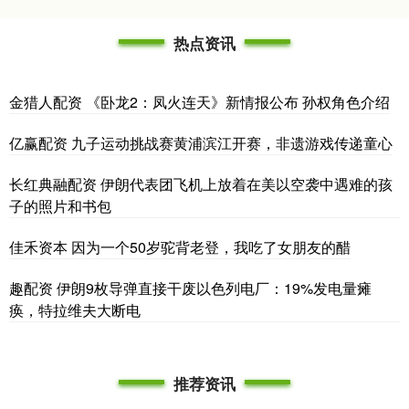
热点资讯
金猎人配资 《卧龙2：凤火连天》新情报公布 孙权角色介绍
亿赢配资 九子运动挑战赛黄浦滨江开赛，非遗游戏传递童心
长红典融配资 伊朗代表团飞机上放着在美以空袭中遇难的孩
子的照片和书包
佳禾资本 因为一个50岁驼背老登，我吃了女朋友的醋
趣配资 伊朗9枚导弹直接干废以色列电厂：19%发电量瘫
痪，特拉维夫大断电
推荐资讯