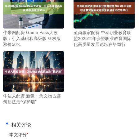
牛米网配资 Game Pass大改
至尚赢家配资 中泰职业教育联
版：引入基础和高级版 终极版
盟2025年年会暨职业教育国际
涨价50%
化高质量发展论坛在毕举行
牛达人配资 新疆：为文物古迹
筑起法治“保护墙”
相关评论
本文评分
*