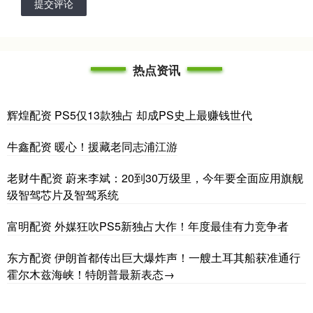
提交评论
热点资讯
辉煌配资 PS5仅13款独占 却成PS史上最赚钱世代
牛鑫配资 暖心！援藏老同志浦江游
老财牛配资 蔚来李斌：20到30万级里，今年要全面应用旗舰
级智驾芯片及智驾系统
富明配资 外媒狂吹PS5新独占大作！年度最佳有力竞争者
东方配资 伊朗首都传出巨大爆炸声！一艘土耳其船获准通行
霍尔木兹海峡！特朗普最新表态→